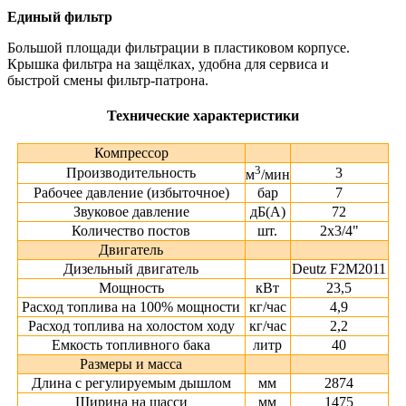
Единый фильтр
Большой площади фильтрации в пластиковом корпусе.
Крышка фильтра на защёлках, удобна для сервиса и
быстрой смены фильтр-патрона.
Технические характеристики
Компрессор
3
Производительность
3
м
/мин
Рабочее давление (избыточное)
бар
7
Звуковое давление
дБ(А)
72
Количество постов
шт.
2х3/4"
Двигатель
Дизельный двигатель
Deutz F2M2011
Мощность
кВт
23,5
Расход топлива на 100% мощности
кг/час
4,9
Расход топлива на холостом ходу
кг/час
2,2
Емкость топливного бака
литр
40
Размеры и масса
Длина с регулируемым дышлом
мм
2874
Ширина на шасси
мм
1475